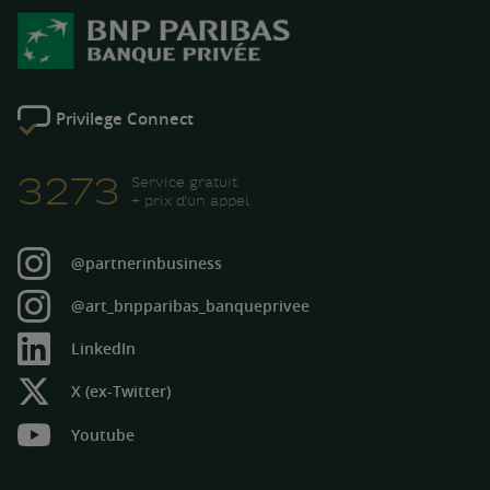
Privilege Connect
3273
Service gratuit
+ prix d'un appel
@partnerinbusiness
Instagram
@art_bnpparibas_banqueprivee
Instagram
LinkedIn
X (ex-Twitter)
Youtube