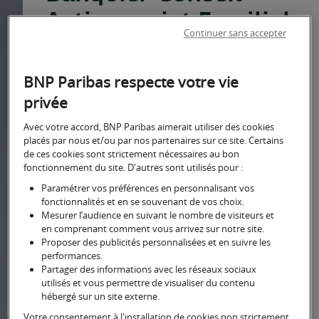
Actionnariat Familial
Continuer sans accepter
Une équipe d’une vingtaine de banquiers
BNP Paribas respecte votre vie
spécialisés répartie en France
privée
Une organisation dédiée aux dirigeants
Avec votre accord, BNP Paribas aimerait utiliser des cookies
d’entreprises souhaitant être
placés par nous et/ou par nos partenaires sur ce site. Certains
de ces cookies sont strictement nécessaires au bon
accompagnés dans leur stratégie
fonctionnement du site. D'autres sont utilisés pour :
actionnariale et sujets de haut de bilan.
Paramétrer vos préférences en personnalisant vos
fonctionnalités et en se souvenant de vos choix.
Mesurer l’audience en suivant le nombre de visiteurs et
Notre approche
en comprenant comment vous arrivez sur notre site.
Proposer des publicités personnalisées et en suivre les
performances.
Vous écouter activement
Partager des informations avec les réseaux sociaux
utilisés et vous permettre de visualiser du contenu
La première étape est d’échanger
hébergé sur un site externe.
ensemble pour bien comprendre
Votre consentement à l'installation de cookies non strictement