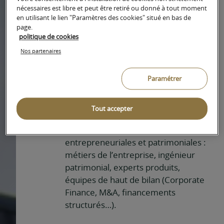
votre stratégie de cession /
nécessaires est libre et peut être retiré ou donné à tout moment
transmission.
en utilisant le lien "Paramètres des cookies" situé en bas de
page.
politique de cookies
Nos partenaires
Vous aider en tant qu’actionnaire
dirigeant à concilier vos objectifs
patrimoniaux et ceux de votre
Paramétrer
entreprise
Nous travaillons avec tous les
Tout accepter
experts de la banque pour répondre
à vos problématiques
entrepreneuriales et patrimoniales :
métiers de l’entreprise, ingénieur
patrimonial, experts produits,
équipes de haut de bilan (Corporate
Finance, M&A, financements
structurés…).