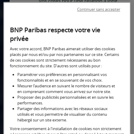
vos côtés pour une relation à long
terme. Nous restons à l’écoute et
Continuer sans accepter
aux côtés des clients pour lesquels
l’art constitue une partie primordiale
BNP Paribas respecte votre vie
de leur patrimoine.
privée
Avec votre accord, BNP Paribas aimerait utiliser des cookies
Un accompagnement dans vos
placés par nous et/ou par nos partenaires sur ce site. Certains
de ces cookies sont strictement nécessaires au bon
démarches
fonctionnement du site. D'autres sont utilisés pour :
Estimation de valeur des oeuvres
Paramétrer vos préférences en personnalisant vos
Vérification d'authenticité auprès
fonctionnalités et en se souvenant de vos choix.
Mesurer l’audience en suivant le nombre de visiteurs et
de spécialistes mondialement
en comprenant comment vous arrivez sur notre site.
reconnus
Proposer des publicités personnalisées et en suivre les
performances.
Recherches de provenance,
Partager des informations avec les réseaux sociaux
bibliographie, qualité des oeuvres
utilisés et vous permettre de visualiser du contenu
hébergé sur un site externe.
Analyse technique de l'état de
Votre consentement à l'installation de cookies non strictement