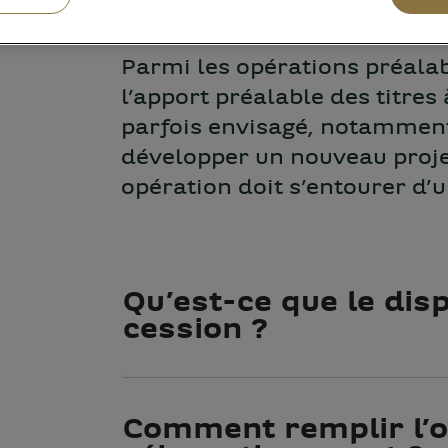
Parmi les opérations préalab
l’apport préalable des titres
parfois envisagé, notamment
développer un nouveau proje
opération doit s’entourer d’u
Qu’est-ce que le disp
cession ?
Comment remplir l’o