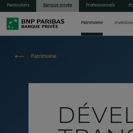
Particuliers
Banque privée
Professionnels
En
Patrimoine
Investis
Cœur de portefeuille
Produits de d
Patrimoine du dirigeant
Patrimoine
Développer et transmettre
OPC
Produits structu
Aider ses proches
Private Equity
Gérer vos actifs financiers
Actifs privés
Administrer et gérer vos b
Pierre-Papier S
DÉVE
Pierre-Papier 
Pierre-Papier S