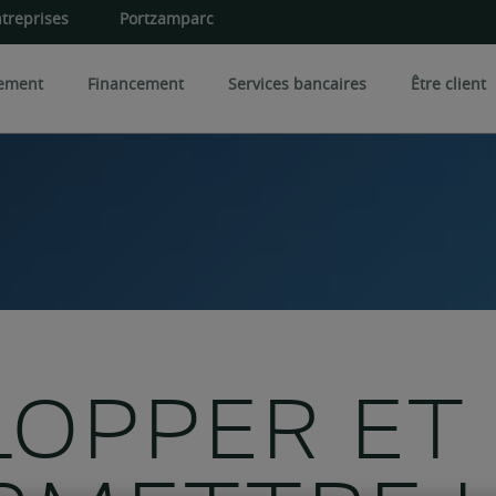
treprises
Portzamparc
sement
Financement
Services bancaires
Être client
iversification
Expertises spécialisées
Les 
 une entreprise
rés et certificats
Conseil en art
Gestio
Foncier rural
Gesti
Conseil en philanthropie
iens immobiliers
CPI
Famille et patrimoine
LOPPER ET
OPCI
CI