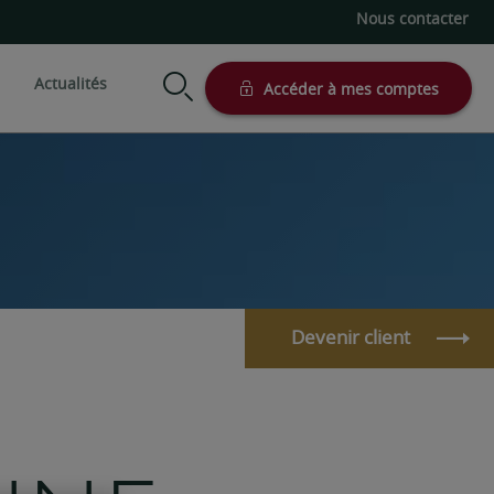
Nous contacter
Actualités
Accéder à mes comptes
modes de gestion
Votre situation
Nos supports
Préparer sa retraite
Actionnariat salarié
n conseillée
Profession libérale
Assurance vie
Succession
Actionnaire et dirigeant
on sous mandat
Comptes titre et PEA
d'entreprise
Simulateurs patrimoniaux
Devenir client
Entrepreneur
Client international
Investisseur professionnel
e-Private, l’expérience 100% à
distance