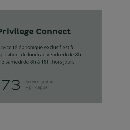
Privilege Connect
rvice téléphonique exclusif est à
sposition, du lundi au vendredi de 8h
 le samedi de 8h à 18h, hors jours
273
Service gratuit
+ prix appel