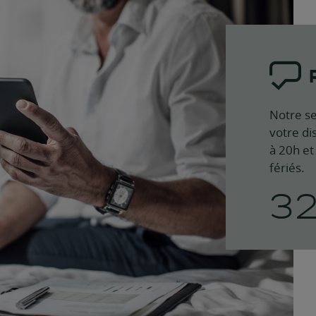
Notre se
votre di
à 20h et
fériés.
3