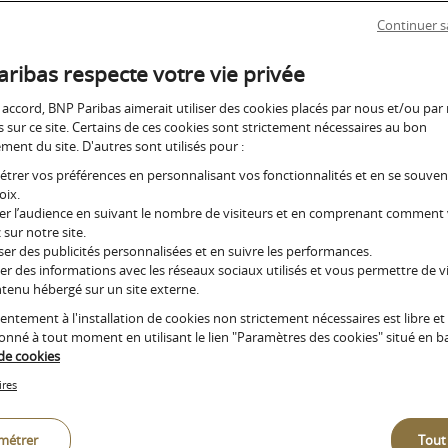
SMETTRE 
Gestion de fortune
Continuer s
ne et de
EPRISE
Un accompagnement sur mesure pour les clients dont l
ribas respecte votre vie privée
patrimoine financier est supérieur à 5 millions d’euros
 accord, BNP Paribas aimerait utiliser des cookies placés par nous et/ou par
s sur ce site. Certains de ces cookies sont strictement nécessaires au bon
velopper votre projet est votre préoccupatio
ent du site. D'autres sont utilisés pour :
trer vos préférences en personnalisant vos fonctionnalités et en se souve
on professionnelle sur votre situation perso
oix.
it être mesuré à chaque étape du développe
r l’audience en suivant le nombre de visiteurs et en comprenant comment
 sur notre site.
nt de sa transmission.
er des publicités personnalisées et en suivre les performances.
er des informations avec les réseaux sociaux utilisés et vous permettre de vi
tenu hébergé sur un site externe.
entement à l'installation de cookies non strictement nécessaires est libre et
donné à tout moment en utilisant le lien "Paramètres des cookies" situé en b
Apport-cessio
 de cookies
ires
150-0 B ter d
métrer
Tout