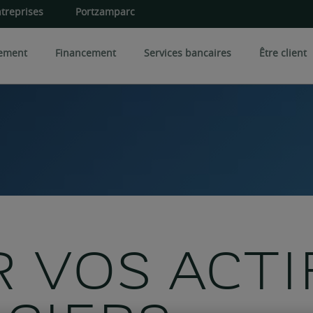
treprises
Portzamparc
sement
Financement
Services bancaires
Être client
iversification
Expertises spécialisées
Les 
 une entreprise
rés et certificats
Conseil en art
Gestio
Foncier rural
Gesti
Conseil en philanthropie
iens immobiliers
CPI
Famille et patrimoine
 VOS ACTI
OPCI
CI