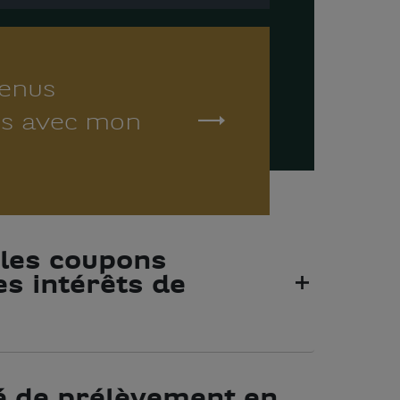
venus
s avec mon
r les coupons
es intérêts de
é de prélèvement en