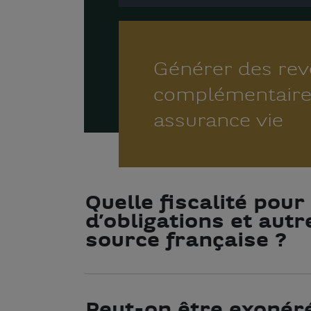
Générer des re
complémentaire
assurance vie
Quelle fiscalité pou
d’obligations et autr
source française ?
Peut-on être exonér