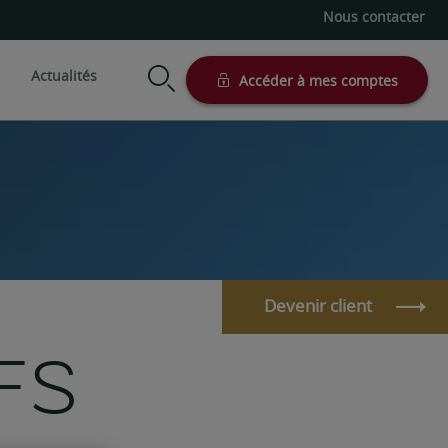
Nous contacter
Actualités
Accéder à mes comptes
modes de gestion
Votre situation
Nos supports
Préparer sa retraite
Actionnariat salarié
n conseillée
Profession libérale
Assurance vie
Succession
Actionnaire et dirigeant
on sous mandat
Comptes titre et PEA
d'entreprise
Simulateurs patrimoniaux
Devenir client
Entrepreneur
Client international
FS
Investisseur professionnel
e-Private, l’expérience 100% à
distance