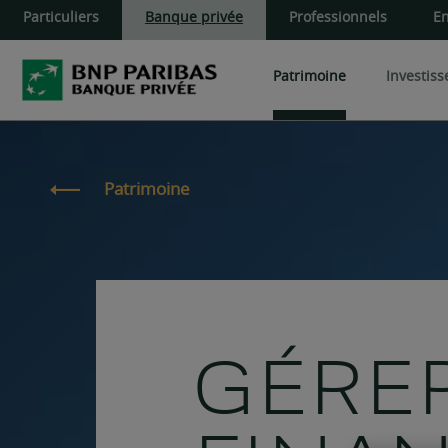
Particuliers
Banque privée
Professionnels
En
Patrimoine
Investis
Cœur de portefeuille
Produits de d
Patrimoine du dirigeant
Patrimoine
Développer et transmettre
OPC
Produits structu
Aider ses proches
Private Equity
Gérer vos actifs financiers
Actifs privés
Administrer et gérer vos b
Pierre-Papier S
GÉRER
Pierre-Papier 
Pierre-Papier S