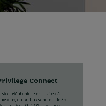
Privilege Connect
rvice téléphonique exclusif est à
sposition, du lundi au vendredi de 8h
 le samedi de 8h à 18h, hors jours