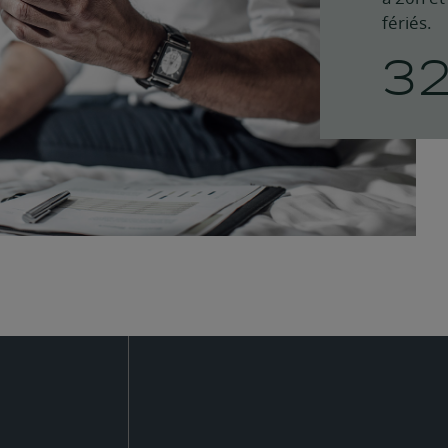
fériés.
3