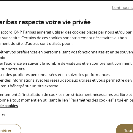
CIERS
Gestion de fortune
Continuer s
ne et de
Un accompagnement sur mesure pour les clients dont l
er génère des revenus et des plus-values. V
ribas respecte votre vie privée
patrimoine financier est supérieur à 5 millions d’euros
tés de leur taxation, en particulier avec la 
 accord, BNP Paribas aimerait utiliser des cookies placés par nous et/ou par
s sur ce site. Certains de ces cookies sont strictement nécessaires au bon
 d’une « flat tax ».
ent du site. D'autres sont utilisés pour :
trer vos préférences en personnalisant vos fonctionnalités et en se souve
oix.
r l’audience en suivant le nombre de visiteurs et en comprenant comment
 sur notre site.
Revenus fina
er des publicités personnalisées et en suivre les performances.
er des informations avec les réseaux sociaux utilisés et vous permettre de vi
tenu hébergé sur un site externe.
rs
entement à l'installation de cookies non strictement nécessaires est libre et
donné à tout moment en utilisant le lien "Paramètres des cookies" situé en b
Avant de choisir entre PFU o
 de cookies
barème de l’IR, il est import
ires
leur impact.
métrer
Tout