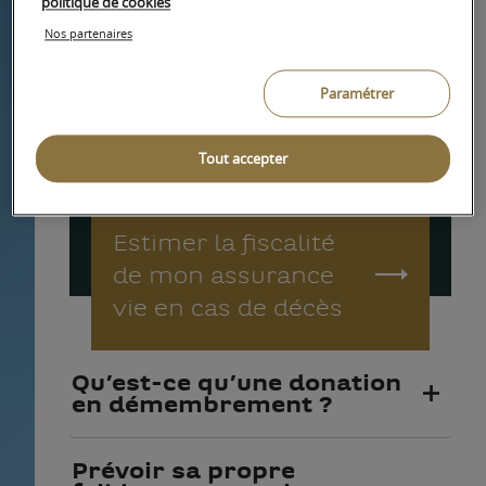
politique de cookies
Nos partenaires
Estimer le coût
Paramétrer
d'une donation
Tout accepter
Estimer la fiscalité
de mon assurance
vie en cas de décès
Qu’est-ce qu’une donation
en démembrement ?
Prévoir sa propre