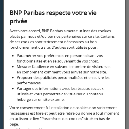
BNP Paribas respecte votre vie
Transmettre
privée
Avec votre accord, BNP Paribas aimerait utiliser des cookies
placés par nous et/ou par nos partenaires sur ce site. Certains
Comment transmettre certains
de ces cookies sont strictement nécessaires au bon
biens spécifiques ou une entreprise
fonctionnement du site. D'autres sont utilisés pour :
? Quels sont les outils juridiques et
Paramétrer vos préférences en personnalisant vos
fiscaux à disposition ?
fonctionnalités et en se souvenant de vos choix.
Mesurer l’audience en suivant le nombre de visiteurs et
en comprenant comment vous arrivez sur notre site.
Proposer des publicités personnalisées et en suivre les
performances.
Partager des informations avec les réseaux sociaux
Simulateurs
utilisés et vous permettre de visualiser du contenu
hébergé sur un site externe.
Vous souhaitez aider vos enfants ou un
Votre consentement à l'installation de cookies non strictement
proche, protéger votre conjoint :
nécessaires est libre et peut être retiré ou donné à tout moment
en utilisant le lien "Paramètres des cookies" situé en bas de
estimez le coût grâce à nos simulateurs.
page.