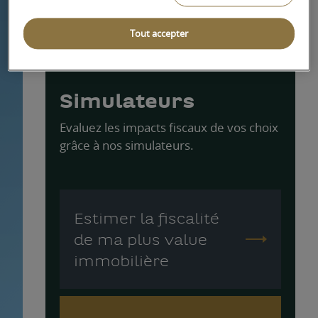
Loi Malraux.
Tout accepter
Simulateurs
Evaluez les impacts fiscaux de vos choix
grâce à nos simulateurs.
Estimer la fiscalité
de ma plus value
immobilière