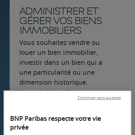
ADMINISTRER ET
GÉRER VOS BIENS
IMMOBILIERS
Vous souhaitez vendre ou
louer un bien immobilier,
investir dans un bien qui a
une particularité ou une
dimension historique.
Vous cherchez à structurer
Continuer sans accepter
la détention de vos biens
et même les transmettre.
BNP Paribas respecte votre vie
Quels sont les impacts
privée
fiscaux de votre situation