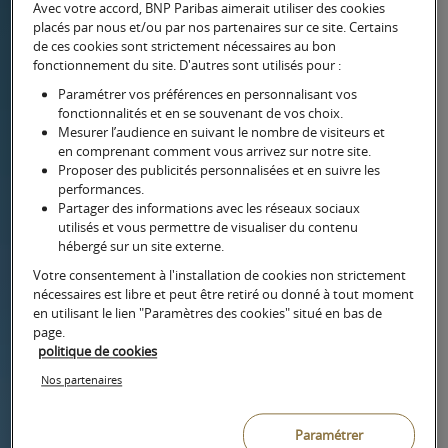
Avec votre accord, BNP Paribas aimerait utiliser des cookies
et de vos choix en termes
placés par nous et/ou par nos partenaires sur ce site. Certains
de ces cookies sont strictement nécessaires au bon
d'impôt sur le revenu et
fonctionnement du site. D'autres sont utilisés pour :
d'IFI ?
Paramétrer vos préférences en personnalisant vos
fonctionnalités et en se souvenant de vos choix.
Mesurer l’audience en suivant le nombre de visiteurs et
en comprenant comment vous arrivez sur notre site.
Proposer des publicités personnalisées et en suivre les
Immeuble historique
performances.
Partager des informations avec les réseaux sociaux
utilisés et vous permettre de visualiser du contenu
hébergé sur un site externe.
Immeuble historique
Votre consentement à l'installation de cookies non strictement
nécessaires est libre et peut être retiré ou donné à tout moment
en utilisant le lien "Paramètres des cookies" situé en bas de
page.
Votre bien est ancien… Vous avez
politique de cookies
des projets de restauration
immobilière. Il nécessite des
Nos partenaires
travaux. Vous vous interrogez sur
les conditions d’application des
Paramétrer
régimes Monument Historique ou