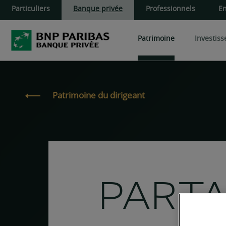
Particuliers
Banque privée
Professionnels
En
Patrimoine
Investis
Cœur de portefeuille
Produits de d
Patrimoine du dirigeant
Patrimoine du dirigeant
Développer et transmettre
OPC
Produits structu
Aider ses proches
Private Equity
Gérer vos actifs financiers
Actifs privés
Administrer et gérer vos b
Pierre-Papier S
PARTA
Pierre-Papier 
Pierre-Papier S