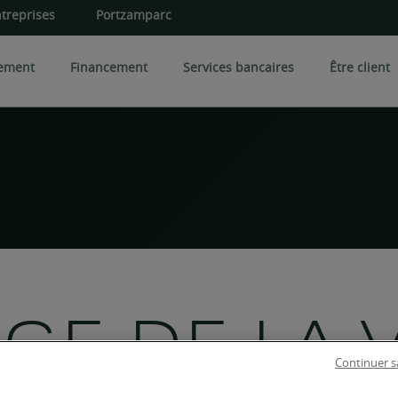
treprises
Portzamparc
sement
Financement
Services bancaires
Être client
iversification
Expertises spécialisées
Les 
 une entreprise
rés et certificats
Conseil en art
Gestio
Foncier rural
Gesti
Conseil en philanthropie
iens immobiliers
CPI
Famille et patrimoine
GE DE LA 
OPCI
CI
Continuer s