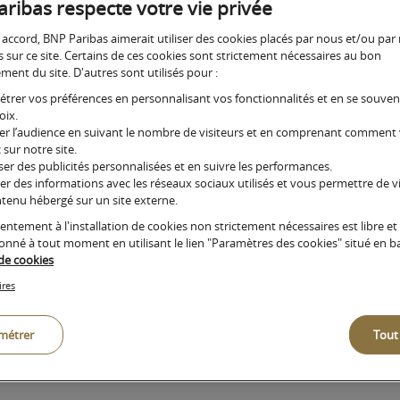
ribas respecte votre vie privée
Gestion de fortune
 accord, BNP Paribas aimerait utiliser des cookies placés par nous et/ou par
ne et de
Un accompagnement sur mesure pour les clients dont l
Découvrez no
s sur ce site. Certains de ces cookies sont strictement nécessaires au bon
patrimoine financier est supérieur à 5 millions d’euros
ent du site. D'autres sont utilisés pour :
trer vos préférences en personnalisant vos fonctionnalités et en se souve
oix.
r l’audience en suivant le nombre de visiteurs et en comprenant comment
ant
Associer les différentes part
 sur notre site.
er des publicités personnalisées et en suivre les performances.
concilier pérennité et créati
er des informations avec les réseaux sociaux utilisés et vous permettre de vi
du
préoccupations devenues ce
tenu hébergé sur un site externe.
ant
chefs d’entreprise : fondati
entement à l'installation de cookies non strictement nécessaires est libre et
donné à tout moment en utilisant le lien "Paramètres des cookies" situé en b
une partie du capital tout e
 de cookies
philanthropique à long ter
ires
aligner les intérêts entre le
actionnaires, BSPCE pour fid
métrer
Tout
eur