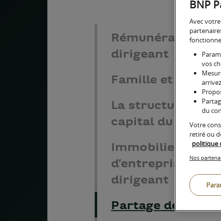
BNP Pa
Banque privée
Avec votre
Toute l'expertise pour la gestion de votre patrimoi
partenaire
vos enjeux financiers
Rémunération du
fonctionnem
dirigeant
Paramé
vos ch
Mesure
Famille et Dirige
arrivez
Propos
Partag
La structuration 
du con
capital du dirige
Votre cons
retiré ou 
politique
Immobilier
Nos partena
d’entreprise et
dirigeant
Para
Partage de la val