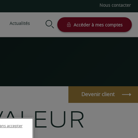
Nous contacter
Actualités
Accéder à mes comptes
modes de gestion
Votre situation
Nos supports
Préparer sa retraite
Actionnariat salarié
n conseillée
Profession libérale
Assurance vie
Succession
Actionnaire et dirigeant
on sous mandat
Comptes titre et PEA
d'entreprise
Simulateurs patrimoniaux
Devenir client
Entrepreneur
Client international
VALEUR
Investisseur professionnel
ans accepter
e-Private, l’expérience 100% à
distance