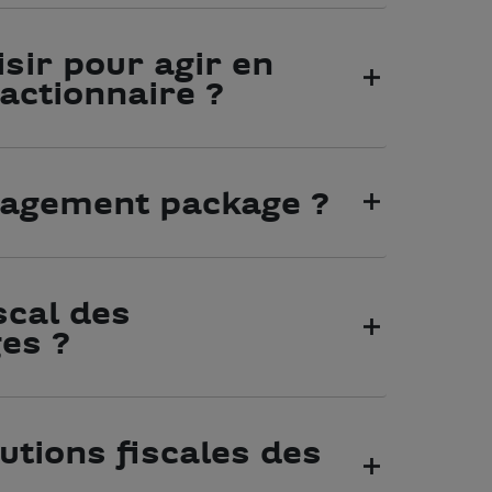
isir pour agir en
 actionnaire ?
nagement package ?
scal des
es ?
utions fiscales des