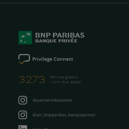
Privilege Connect
3273
Service gratuit
+ prix d'un appel
@partnerinbusiness
Instagram
@art_bnpparibas_banqueprivee
Instagram